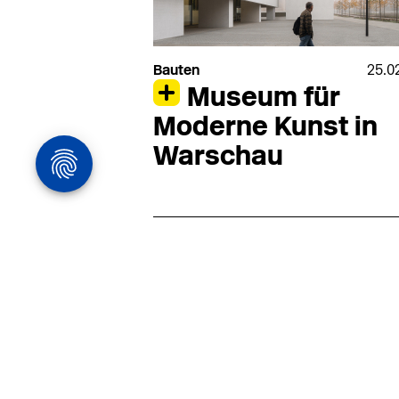
Bauten
25.0
Museum für
Moderne Kunst in
Warschau
Architekturstelle
in Hamburg
22.07
Architekt:in (m/w/d) für