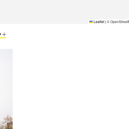
Leaflet
|
© OpenStreet
P