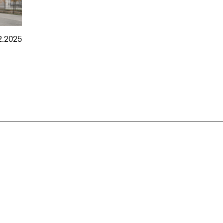
2.2025
nmarkt
.2026
in Hamburg
18.07.2026
in Ahau
Wiss. Mitarbeiter:in – Architektur und
Archi