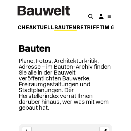
DER WOCHE
AKTUELL
BAUTEN
BETRIFFT
IM GESPR
Bauten
Pläne, Fotos, Architekturkritik,
Adresse – im Bauten-Archiv finden
Sie alle in der Bauwelt
veröffentlichten Bauwerke,
Freiraumgestaltungen und
Stadtplanungen. Der
Herstellerindex verrät Ihnen
darüber hinaus, wer was mit wem
gebaut hat.