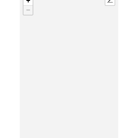
+
📍
−