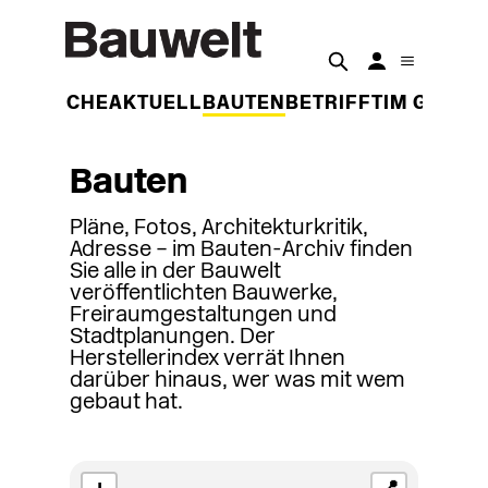
DER WOCHE
AKTUELL
BAUTEN
BETRIFFT
IM GESPR
Bauten
Pläne, Fotos, Architekturkritik,
Adresse – im Bauten-Archiv finden
Sie alle in der Bauwelt
veröffentlichten Bauwerke,
Freiraumgestaltungen und
Stadtplanungen. Der
Herstellerindex verrät Ihnen
darüber hinaus, wer was mit wem
gebaut hat.