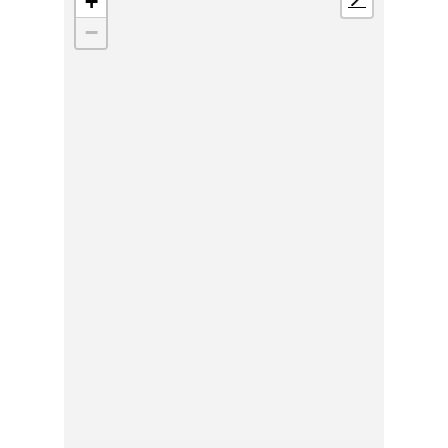
+
📍
−