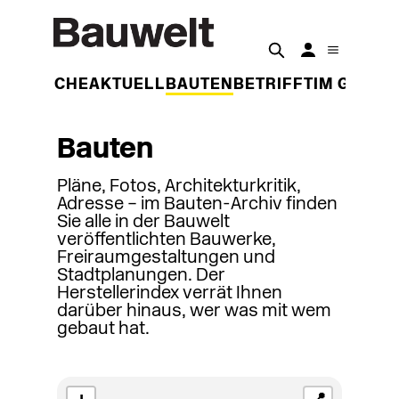
DER WOCHE
AKTUELL
BAUTEN
BETRIFFT
IM GESPR
Bauten
Pläne, Fotos, Architekturkritik,
Adresse – im Bauten-Archiv finden
Sie alle in der Bauwelt
veröffentlichten Bauwerke,
Freiraumgestaltungen und
Stadtplanungen. Der
Herstellerindex verrät Ihnen
darüber hinaus, wer was mit wem
gebaut hat.