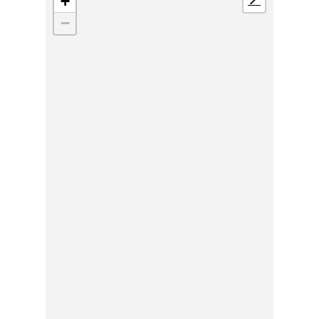
+
📍
−