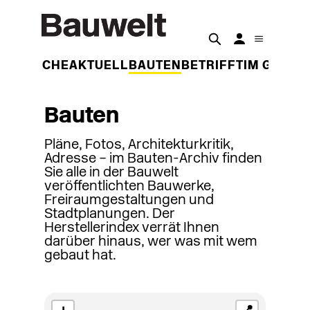
DER WOCHE
AKTUELL
BAUTEN
BETRIFFT
IM GESPR
Bauten
Pläne, Fotos, Architekturkritik,
Adresse – im Bauten-Archiv finden
Sie alle in der Bauwelt
veröffentlichten Bauwerke,
Freiraumgestaltungen und
Stadtplanungen. Der
Herstellerindex verrät Ihnen
darüber hinaus, wer was mit wem
gebaut hat.