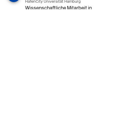
HafenCity Universität Hamburg
Wissenschaftliche Mitarbeit in
Architektur und Städtebaulichem
Entwurf an der HafenCity Universität
Hamburg, 50% Arbeitszeit, 3 Jahre
befristet.
MEHR
in Ahaus (+1 weiterer Standort)
14.07.2026
Architekt (m/w/d) für LPH 1-5 in Ahaus
oder Dortmund
farwickgrote partner Architekten BDA
Stadtplaner PartmbB
Architekt (m/w/d) gesucht: Nachhaltige
Projekte, starkes Team, flexible
Arbeitszeiten und beste
Entwicklungschancen in Ahaus oder
Dortmund
MEHR