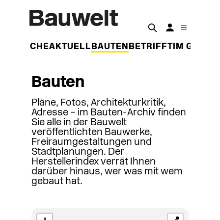
DER WOCHE
AKTUELL
BAUTEN
BETRIFFT
IM GESPR
Bauten
Pläne, Fotos, Architekturkritik,
Adresse – im Bauten-Archiv finden
Sie alle in der Bauwelt
veröffentlichten Bauwerke,
Freiraumgestaltungen und
Stadtplanungen. Der
Herstellerindex verrät Ihnen
darüber hinaus, wer was mit wem
gebaut hat.