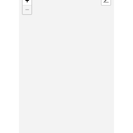
+
📍
−