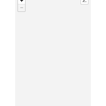
+
📍
−