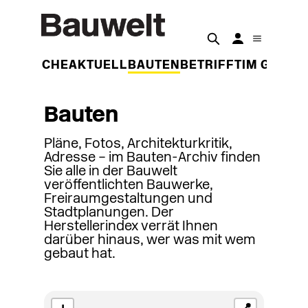
DER WOCHE
AKTUELL
BAUTEN
BETRIFFT
IM GESPR
Bauten
Pläne, Fotos, Architekturkritik,
Adresse – im Bauten-Archiv finden
Sie alle in der Bauwelt
veröffentlichten Bauwerke,
Freiraumgestaltungen und
Stadtplanungen. Der
Herstellerindex verrät Ihnen
darüber hinaus, wer was mit wem
gebaut hat.