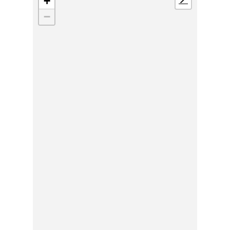
+
📍
−