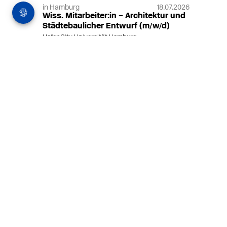
in Hamburg
18.07.2026
Wiss. Mitarbeiter:in – Architektur und
Städtebaulicher Entwurf (m/w/d)
HafenCity Universität Hamburg
Wissenschaftliche Mitarbeit in
Architektur und Städtebaulichem
Entwurf an der HafenCity Universität
Hamburg, 50% Arbeitszeit, 3 Jahre
befristet.
MEHR
in Ahaus (+1 weiterer Standort)
14.07.2026
Architekt (m/w/d) für LPH 1-5 in Ahaus
oder Dortmund
farwickgrote partner Architekten BDA
Stadtplaner PartmbB
Architekt (m/w/d) gesucht: Nachhaltige
Projekte, starkes Team, flexible
Arbeitszeiten und beste
Entwicklungschancen in Ahaus oder