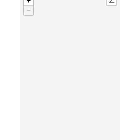
+
📍
−