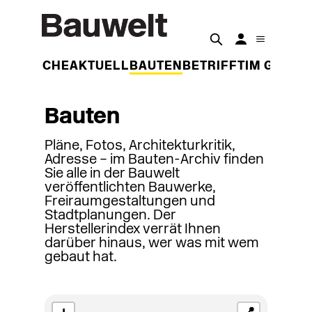
DER WOCHE
AKTUELL
BAUTEN
BETRIFFT
IM GESPR
Bauten
Pläne, Fotos, Architekturkritik,
Adresse – im Bauten-Archiv finden
Sie alle in der Bauwelt
veröffentlichten Bauwerke,
Freiraumgestaltungen und
Stadtplanungen. Der
Herstellerindex verrät Ihnen
darüber hinaus, wer was mit wem
gebaut hat.