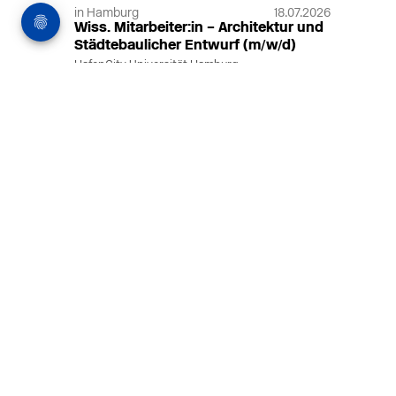
in Hamburg
18.07.2026
Wiss. Mitarbeiter:in – Architektur und
Städtebaulicher Entwurf (m/w/d)
HafenCity Universität Hamburg
Wissenschaftliche Mitarbeit in
Architektur und Städtebaulichem
Entwurf an der HafenCity Universität
Hamburg, 50% Arbeitszeit, 3 Jahre
befristet.
MEHR
in Ahaus (+1 weiterer Standort)
14.07.2026
Architekt (m/w/d) für LPH 1-5 in Ahaus
oder Dortmund
farwickgrote partner Architekten BDA
Stadtplaner PartmbB
Architekt (m/w/d) gesucht: Nachhaltige
Projekte, starkes Team, flexible
Arbeitszeiten und beste
Entwicklungschancen in Ahaus oder