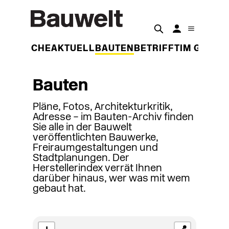
DER WOCHE
AKTUELL
BAUTEN
BETRIFFT
IM GESPR
Bauten
Pläne, Fotos, Architekturkritik,
Adresse – im Bauten-Archiv finden
Sie alle in der Bauwelt
veröffentlichten Bauwerke,
Freiraumgestaltungen und
Stadtplanungen. Der
Herstellerindex verrät Ihnen
darüber hinaus, wer was mit wem
gebaut hat.