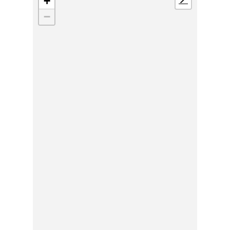
+
📍
−