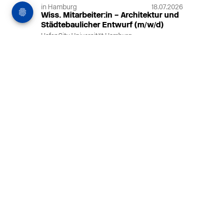
in Hamburg
18.07.2026
Wiss. Mitarbeiter:in – Architektur und
Städtebaulicher Entwurf (m/w/d)
HafenCity Universität Hamburg
Wissenschaftliche Mitarbeit in
Architektur und Städtebaulichem
Entwurf an der HafenCity Universität
Hamburg, 50% Arbeitszeit, 3 Jahre
befristet.
MEHR
in Ahaus (+1 weiterer Standort)
14.07.2026
Architekt (m/w/d) für LPH 1-5 in Ahaus
oder Dortmund
farwickgrote partner Architekten BDA
Stadtplaner PartmbB
Architekt (m/w/d) gesucht: Nachhaltige
Projekte, starkes Team, flexible
Arbeitszeiten und beste
Entwicklungschancen in Ahaus oder