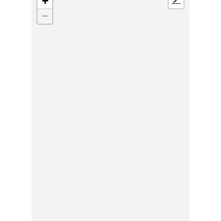
+
📍
−