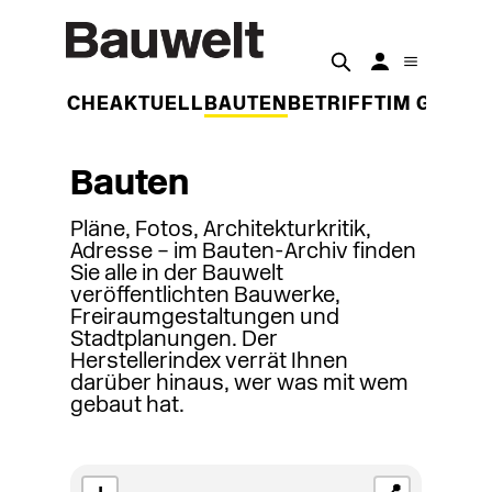
DER WOCHE
AKTUELL
BAUTEN
BETRIFFT
IM GESPR
Bauten
Pläne, Fotos, Architekturkritik,
Adresse – im Bauten-Archiv finden
Sie alle in der Bauwelt
veröffentlichten Bauwerke,
Freiraumgestaltungen und
Stadtplanungen. Der
Herstellerindex verrät Ihnen
darüber hinaus, wer was mit wem
gebaut hat.