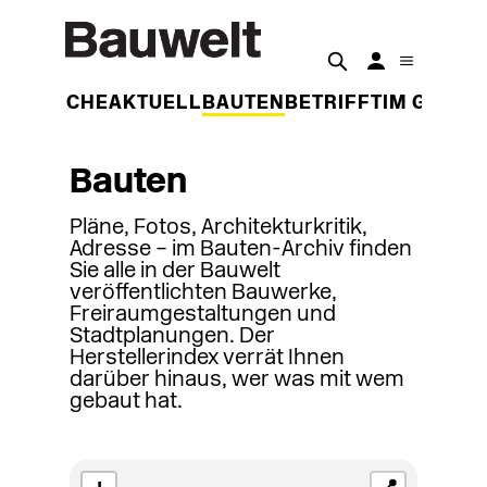
DER WOCHE
AKTUELL
BAUTEN
BETRIFFT
IM GESPR
Bauten
Pläne, Fotos, Architekturkritik,
Adresse – im Bauten-Archiv finden
Sie alle in der Bauwelt
veröffentlichten Bauwerke,
Freiraumgestaltungen und
Stadtplanungen. Der
Herstellerindex verrät Ihnen
darüber hinaus, wer was mit wem
gebaut hat.