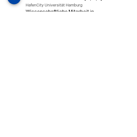
HafenCity Universität Hamburg
Wissenschaftliche Mitarbeit in
Architektur und Städtebaulichem
Entwurf an der HafenCity Universität
Hamburg, 50% Arbeitszeit, 3 Jahre
befristet.
MEHR
in Ahaus (+1 weiterer Standort)
14.07.2026
Architekt (m/w/d) für LPH 1-5 in Ahaus
oder Dortmund
farwickgrote partner Architekten BDA
Stadtplaner PartmbB
Architekt (m/w/d) gesucht: Nachhaltige
Projekte, starkes Team, flexible
Arbeitszeiten und beste
Entwicklungschancen in Ahaus oder
Dortmund
MEHR