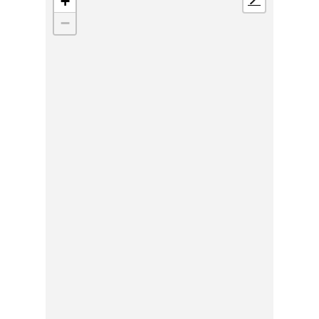
+
📍
−