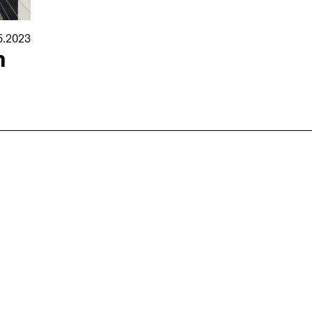
5.2023
n
nmarkt
.2026
in Hamburg
18.07.2026
in Ahau
Wiss. Mitarbeiter:in – Architektur und
Archi
nung
Städtebaulicher Entwurf (m/w/d)
oder
HafenCity Universität Hamburg
farwick