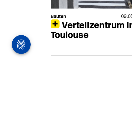
Bauten
09.0
Verteilzentrum i
Toulouse
Architekturstelle
in Hamburg
22.07
Architekt:in (m/w/d) für
entwurfsstarke Ausführungspla
LPH5 in Hamburg
Henke & Partner