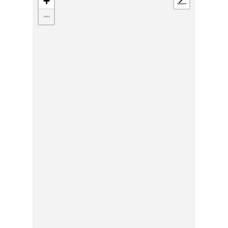
+
📍
−