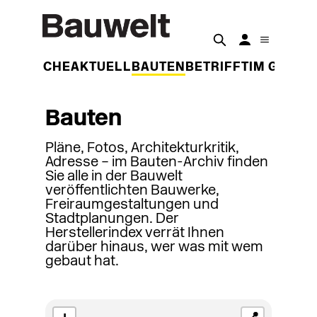
DER WOCHE
AKTUELL
BAUTEN
BETRIFFT
IM GESPR
Bauten
Pläne, Fotos, Architekturkritik,
Adresse – im Bauten-Archiv finden
Sie alle in der Bauwelt
veröffentlichten Bauwerke,
Freiraumgestaltungen und
Stadtplanungen. Der
Herstellerindex verrät Ihnen
darüber hinaus, wer was mit wem
gebaut hat.