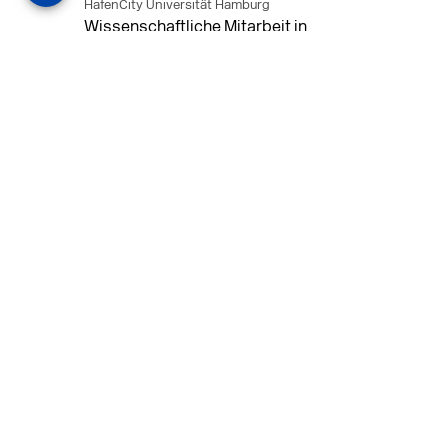
HafenCity Universität Hamburg
Wissenschaftliche Mitarbeit in
Architektur und Städtebaulichem
Entwurf an der HafenCity Universität
Hamburg, 50% Arbeitszeit, 3 Jahre
befristet.
MEHR
in Ahaus (+1 weiterer Standort)
14.07.2026
Architekt (m/w/d) für LPH 1-5 in Ahaus
oder Dortmund
farwickgrote partner Architekten BDA
Stadtplaner PartmbB
Architekt (m/w/d) gesucht: Nachhaltige
Projekte, starkes Team, flexible
Arbeitszeiten und beste
Entwicklungschancen in Ahaus oder
Dortmund
MEHR