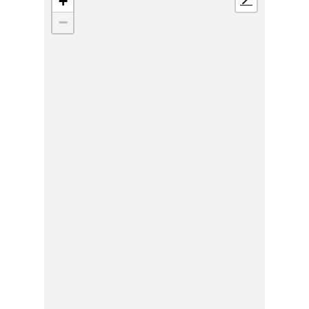
+
📍
−