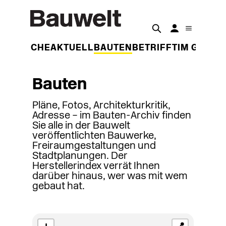
DER WOCHE
AKTUELL
BAUTEN
BETRIFFT
IM GESPR
Bauten
Pläne, Fotos, Architekturkritik,
Adresse – im Bauten-Archiv finden
Sie alle in der Bauwelt
veröffentlichten Bauwerke,
Freiraumgestaltungen und
Stadtplanungen. Der
Herstellerindex verrät Ihnen
darüber hinaus, wer was mit wem
gebaut hat.