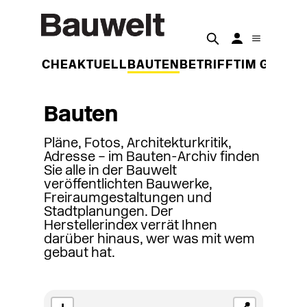
DER WOCHE
AKTUELL
BAUTEN
BETRIFFT
IM GESPR
Bauten
Pläne, Fotos, Architekturkritik,
Adresse – im Bauten-Archiv finden
Sie alle in der Bauwelt
veröffentlichten Bauwerke,
Freiraumgestaltungen und
Stadtplanungen. Der
Herstellerindex verrät Ihnen
darüber hinaus, wer was mit wem
gebaut hat.