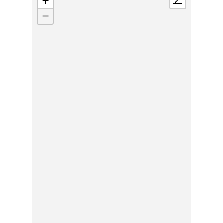
+
📍
−