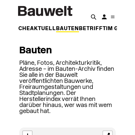
DER WOCHE
AKTUELL
BAUTEN
BETRIFFT
IM GESPR
Bauten
Pläne, Fotos, Architekturkritik,
Adresse – im Bauten-Archiv finden
Sie alle in der Bauwelt
veröffentlichten Bauwerke,
Freiraumgestaltungen und
Stadtplanungen. Der
Herstellerindex verrät Ihnen
darüber hinaus, wer was mit wem
gebaut hat.