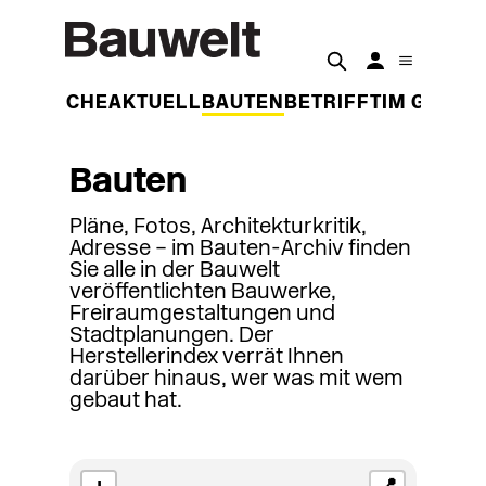
DER WOCHE
AKTUELL
BAUTEN
BETRIFFT
IM GESPR
Bauten
Pläne, Fotos, Architekturkritik,
Adresse – im Bauten-Archiv finden
Sie alle in der Bauwelt
veröffentlichten Bauwerke,
Freiraumgestaltungen und
Stadtplanungen. Der
Herstellerindex verrät Ihnen
darüber hinaus, wer was mit wem
gebaut hat.