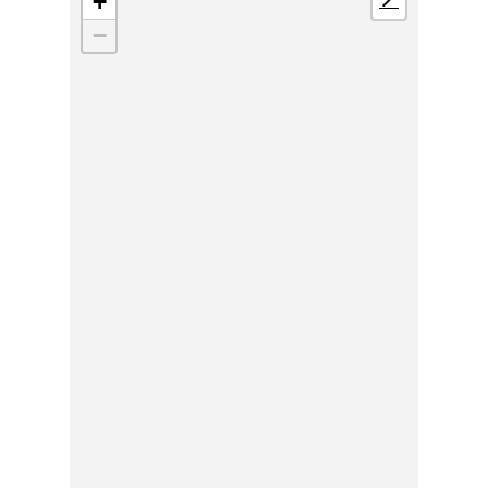
+
📍
−