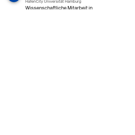
HafenCity Universität Hamburg
Wissenschaftliche Mitarbeit in
Architektur und Städtebaulichem
Entwurf an der HafenCity Universität
Hamburg, 50% Arbeitszeit, 3 Jahre
befristet.
MEHR
in Ahaus (+1 weiterer Standort)
14.07.2026
Architekt (m/w/d) für LPH 1-5 in Ahaus
oder Dortmund
farwickgrote partner Architekten BDA
Stadtplaner PartmbB
Architekt (m/w/d) gesucht: Nachhaltige
Projekte, starkes Team, flexible
Arbeitszeiten und beste
Entwicklungschancen in Ahaus oder
Dortmund
MEHR