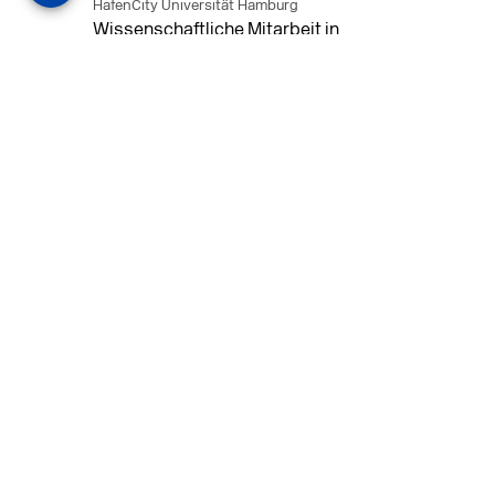
HafenCity Universität Hamburg
Wissenschaftliche Mitarbeit in
Architektur und Städtebaulichem
Entwurf an der HafenCity Universität
Hamburg, 50% Arbeitszeit, 3 Jahre
befristet.
MEHR
in Ahaus (+1 weiterer Standort)
14.07.2026
Architekt (m/w/d) für LPH 1-5 in Ahaus
oder Dortmund
farwickgrote partner Architekten BDA
Stadtplaner PartmbB
Architekt (m/w/d) gesucht: Nachhaltige
Projekte, starkes Team, flexible
Arbeitszeiten und beste
Entwicklungschancen in Ahaus oder
Dortmund
MEHR