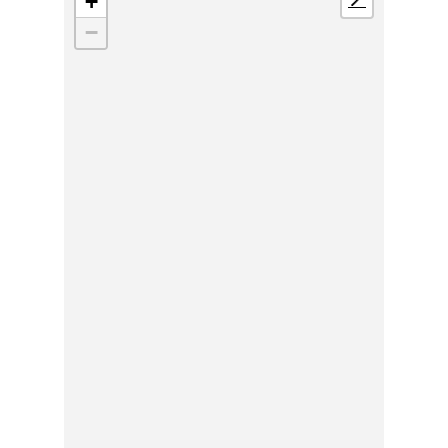
+
📍
−