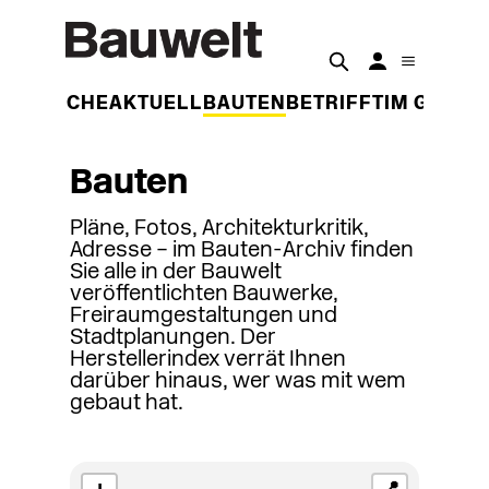
DER WOCHE
AKTUELL
BAUTEN
BETRIFFT
IM GESPR
Bauten
Pläne, Fotos, Architekturkritik,
Adresse – im Bauten-Archiv finden
Sie alle in der Bauwelt
veröffentlichten Bauwerke,
Freiraumgestaltungen und
Stadtplanungen. Der
Herstellerindex verrät Ihnen
darüber hinaus, wer was mit wem
gebaut hat.