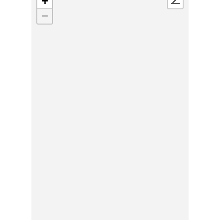
+
📍
−