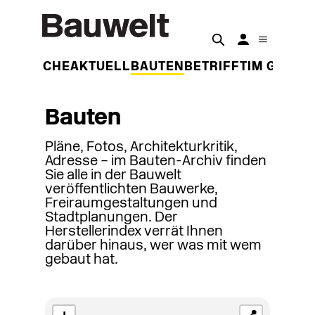
DER WOCHE
AKTUELL
BAUTEN
BETRIFFT
IM GESPR
Bauten
Pläne, Fotos, Architekturkritik,
Adresse – im Bauten-Archiv finden
Sie alle in der Bauwelt
veröffentlichten Bauwerke,
Freiraumgestaltungen und
Stadtplanungen. Der
Herstellerindex verrät Ihnen
darüber hinaus, wer was mit wem
gebaut hat.