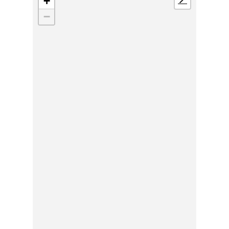
+
📍
−