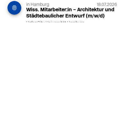
in Hamburg
18.07.2026
Wiss. Mitarbeiter:in – Architektur und
Städtebaulicher Entwurf (m/w/d)
HafenCity Universität Hamburg
Wissenschaftliche Mitarbeit in
Architektur und Städtebaulichem
Entwurf an der HafenCity Universität
Hamburg, 50% Arbeitszeit, 3 Jahre
befristet.
MEHR
in Ahaus (+1 weiterer Standort)
14.07.2026
Architekt (m/w/d) für LPH 1-5 in Ahaus
oder Dortmund
farwickgrote partner Architekten BDA
Stadtplaner PartmbB
Architekt (m/w/d) gesucht: Nachhaltige
Projekte, starkes Team, flexible
Arbeitszeiten und beste
Entwicklungschancen in Ahaus oder