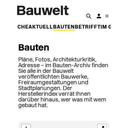
DER WOCHE
AKTUELL
BAUTEN
BETRIFFT
IM GESPR
Bauten
Pläne, Fotos, Architekturkritik,
Adresse – im Bauten-Archiv finden
Sie alle in der Bauwelt
veröffentlichten Bauwerke,
Freiraumgestaltungen und
Stadtplanungen. Der
Herstellerindex verrät Ihnen
darüber hinaus, wer was mit wem
gebaut hat.