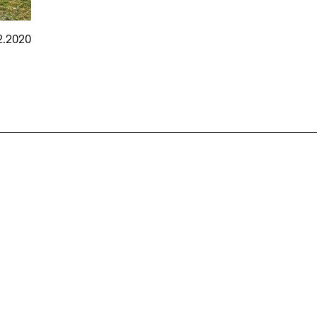
2.2020
nmarkt
.2026
in Hamburg
18.07.2026
in Ahau
Wiss. Mitarbeiter:in – Architektur und
Archi
nung
Städtebaulicher Entwurf (m/w/d)
oder
HafenCity Universität Hamburg
farwick