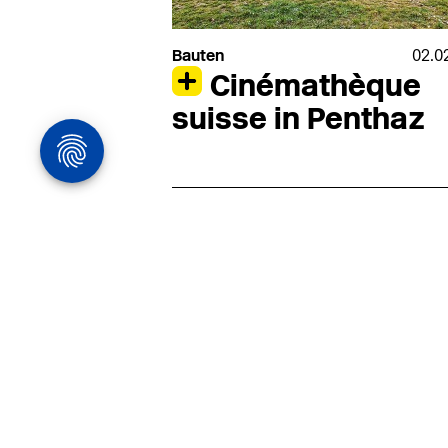
Bauten
02.0
Cinémathèque
suisse in Penthaz
Architekturstelle
in Hamburg
22.07
Architekt:in (m/w/d) für
entwurfsstarke Ausführungspla
LPH5 in Hamburg
Henke & Partner