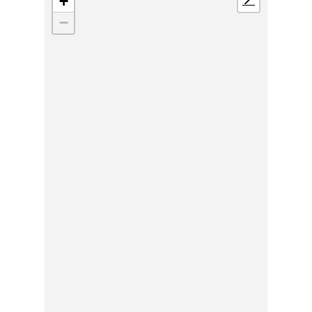
+
📍
−