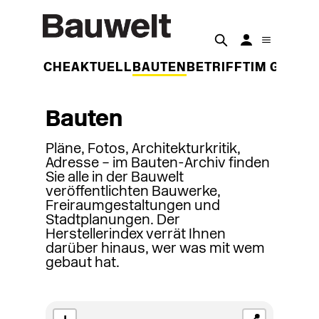
DER WOCHE
AKTUELL
BAUTEN
BETRIFFT
IM GESPR
Bauten
Pläne, Fotos, Architekturkritik,
Adresse – im Bauten-Archiv finden
Sie alle in der Bauwelt
veröffentlichten Bauwerke,
Freiraumgestaltungen und
Stadtplanungen. Der
Herstellerindex verrät Ihnen
darüber hinaus, wer was mit wem
gebaut hat.