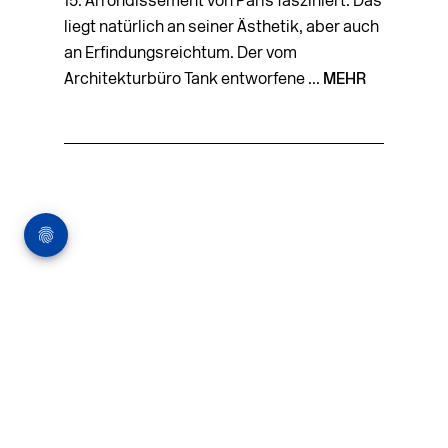
15. Arrondissement von Paris fasziniert. Das
liegt natürlich an seiner Ästhetik, aber auch
an Erfindungsreichtum. Der vom
Architekturbüro Tank entworfene ...
MEHR
Architekturstellenm
arkt
in Hamburg
22.07.2026
Architekt:in (m/w/d) für
entwurfsstarke Ausführungsplanung