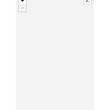
+
📍
−