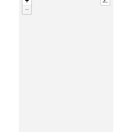
+
📍
−