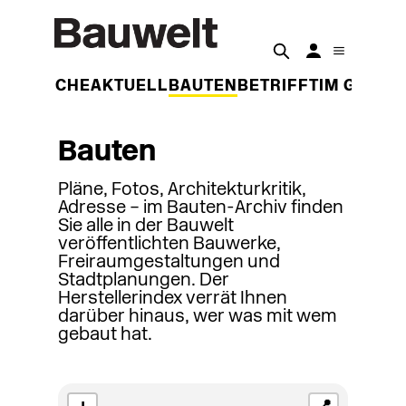
DER WOCHE
AKTUELL
BAUTEN
BETRIFFT
IM GESPR
Bauten
Pläne, Fotos, Architekturkritik,
Adresse – im Bauten-Archiv finden
Sie alle in der Bauwelt
veröffentlichten Bauwerke,
Freiraumgestaltungen und
Stadtplanungen. Der
Herstellerindex verrät Ihnen
darüber hinaus, wer was mit wem
gebaut hat.