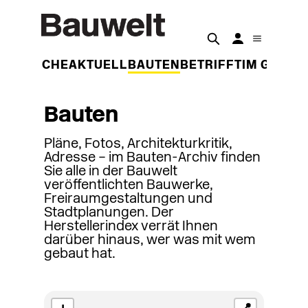
DER WOCHE
AKTUELL
BAUTEN
BETRIFFT
IM GESPR
Bauten
Pläne, Fotos, Architekturkritik,
Adresse – im Bauten-Archiv finden
Sie alle in der Bauwelt
veröffentlichten Bauwerke,
Freiraumgestaltungen und
Stadtplanungen. Der
Herstellerindex verrät Ihnen
darüber hinaus, wer was mit wem
gebaut hat.