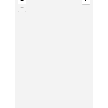
+
📍
−