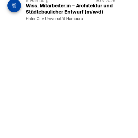
in Hamburg
18.07.2026
Wiss. Mitarbeiter:in – Architektur und
Städtebaulicher Entwurf (m/w/d)
HafenCity Universität Hamburg
Wissenschaftliche Mitarbeit in
Architektur und Städtebaulichem
Entwurf an der HafenCity Universität
Hamburg, 50% Arbeitszeit, 3 Jahre
befristet.
MEHR
in Ahaus (+1 weiterer Standort)
14.07.2026
Architekt (m/w/d) für LPH 1-5 in Ahaus
oder Dortmund
farwickgrote partner Architekten BDA
Stadtplaner PartmbB
Architekt (m/w/d) gesucht: Nachhaltige
Projekte, starkes Team, flexible
Arbeitszeiten und beste
Entwicklungschancen in Ahaus oder