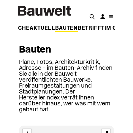
DER WOCHE
AKTUELL
BAUTEN
BETRIFFT
IM GESPR
Bauten
Pläne, Fotos, Architekturkritik,
Adresse – im Bauten-Archiv finden
Sie alle in der Bauwelt
veröffentlichten Bauwerke,
Freiraumgestaltungen und
Stadtplanungen. Der
Herstellerindex verrät Ihnen
darüber hinaus, wer was mit wem
gebaut hat.