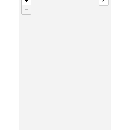
+
📍
−