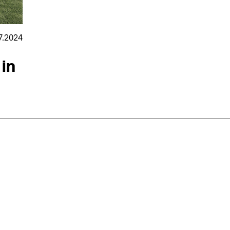
7.2024
 in
nmarkt
.2026
in Hamburg
18.07.2026
in Ahau
Wiss. Mitarbeiter:in – Architektur und
Archi