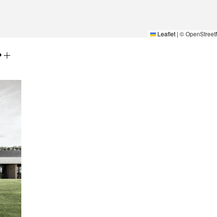
Leaflet
|
© OpenStreet
P