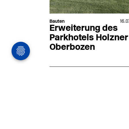
Bauten
16.0
Erweiterung des
Parkhotels Holzner
Oberbozen
Architekturstelle
in Hamburg
22.07
Architekt:in (m/w/d) für