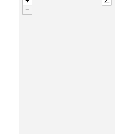
+
📍
−