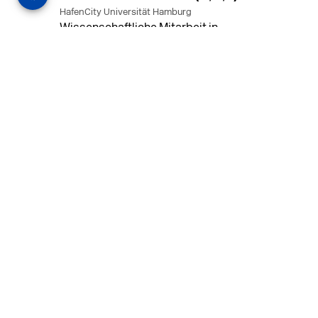
HafenCity Universität Hamburg
Wissenschaftliche Mitarbeit in
Architektur und Städtebaulichem
Entwurf an der HafenCity Universität
Hamburg, 50% Arbeitszeit, 3 Jahre
befristet.
MEHR
in Ahaus (+1 weiterer Standort)
14.07.2026
Architekt (m/w/d) für LPH 1-5 in Ahaus
oder Dortmund
farwickgrote partner Architekten BDA
Stadtplaner PartmbB
Architekt (m/w/d) gesucht: Nachhaltige
Projekte, starkes Team, flexible
Arbeitszeiten und beste
Entwicklungschancen in Ahaus oder
Dortmund
MEHR