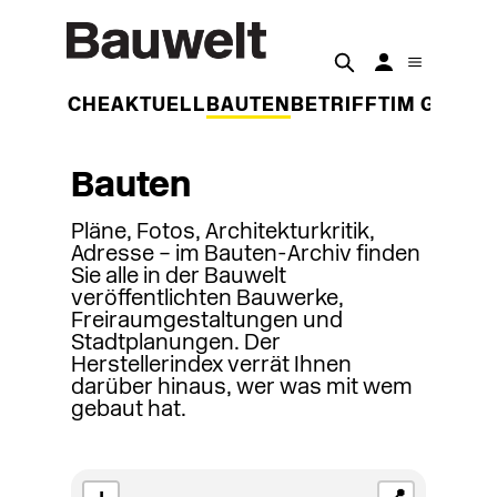
DER WOCHE
AKTUELL
BAUTEN
BETRIFFT
IM GESPR
Bauten
Pläne, Fotos, Architekturkritik,
Adresse – im Bauten-Archiv finden
Sie alle in der Bauwelt
veröffentlichten Bauwerke,
Freiraumgestaltungen und
Stadtplanungen. Der
Herstellerindex verrät Ihnen
darüber hinaus, wer was mit wem
gebaut hat.