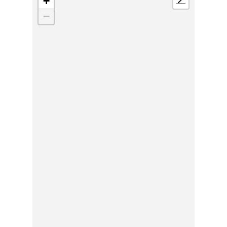
+
📍
−