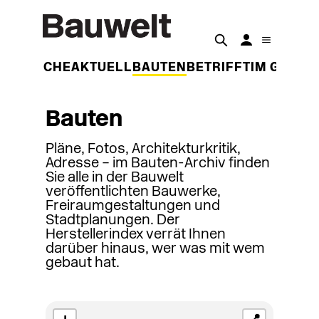
DER WOCHE
AKTUELL
BAUTEN
BETRIFFT
IM GESPR
Bauten
Pläne, Fotos, Architekturkritik,
Adresse – im Bauten-Archiv finden
Sie alle in der Bauwelt
veröffentlichten Bauwerke,
Freiraumgestaltungen und
Stadtplanungen. Der
Herstellerindex verrät Ihnen
darüber hinaus, wer was mit wem
gebaut hat.