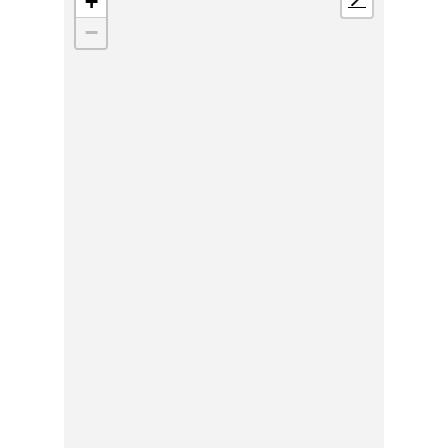
+
📍
−