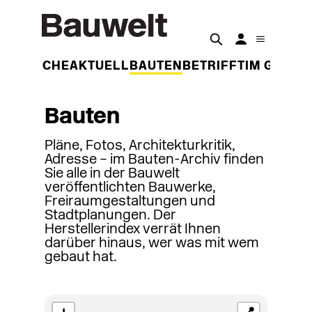
DER WOCHE
AKTUELL
BAUTEN
BETRIFFT
IM GESPR
Bauten
Pläne, Fotos, Architekturkritik,
Adresse – im Bauten-Archiv finden
Sie alle in der Bauwelt
veröffentlichten Bauwerke,
Freiraumgestaltungen und
Stadtplanungen. Der
Herstellerindex verrät Ihnen
darüber hinaus, wer was mit wem
gebaut hat.