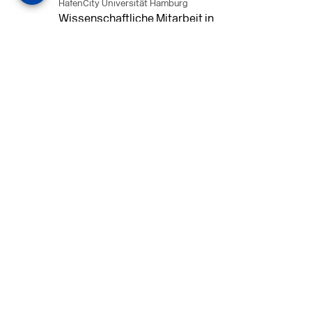
HafenCity Universität Hamburg
Wissenschaftliche Mitarbeit in
Architektur und Städtebaulichem
Entwurf an der HafenCity Universität
Hamburg, 50% Arbeitszeit, 3 Jahre
befristet.
MEHR
in Ahaus (+1 weiterer Standort)
14.07.2026
Architekt (m/w/d) für LPH 1-5 in Ahaus
oder Dortmund
farwickgrote partner Architekten BDA
Stadtplaner PartmbB
Architekt (m/w/d) gesucht: Nachhaltige
Projekte, starkes Team, flexible
Arbeitszeiten und beste
Entwicklungschancen in Ahaus oder
Dortmund
MEHR