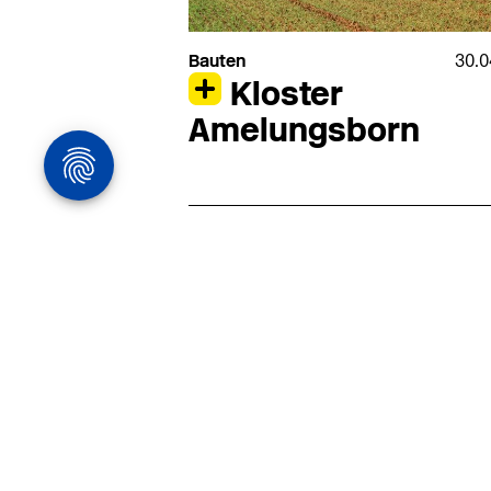
Bauten
30.0
Kloster
Amelungsborn
Architekturstelle
in Hamburg
22.07
Architekt:in (m/w/d) für
entwurfsstarke Ausführungspla
LPH5 in Hamburg
Henke & Partner