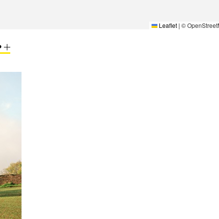
Leaflet
|
© OpenStreet
P