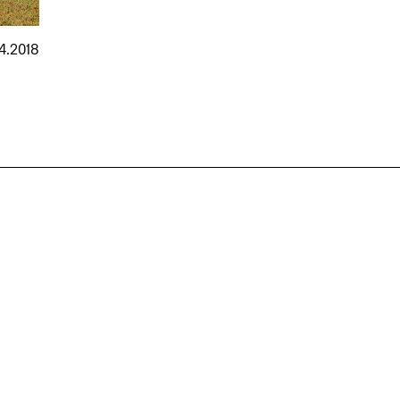
4.2018
nmarkt
.2026
in Hamburg
18.07.2026
in Ahau
Wiss. Mitarbeiter:in – Architektur und
Archi
nung
Städtebaulicher Entwurf (m/w/d)
oder
HafenCity Universität Hamburg
farwick