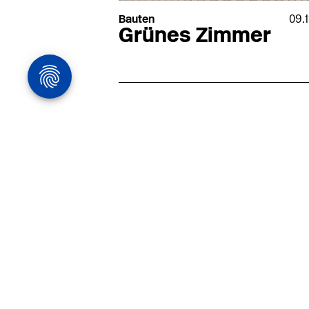
Bauten
09.
Grünes Zimmer
Architekturstelle
in Hamburg
22.07
Architekt:in (m/w/d) für
entwurfsstarke Ausführungspla
LPH5 in Hamburg
Henke & Partner
HENKE + PARTNER ist ein
hochspezialisiertes Architekturbür
anspruchsvolle Bauten im