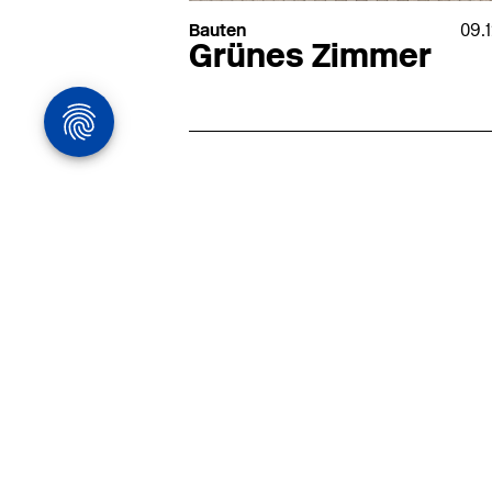
Bauten
09.
Grünes Zimmer
Architekturstelle
in Hamburg
22.07
Architekt:in (m/w/d) für
entwurfsstarke Ausführungspla
LPH5 in Hamburg
Henke & Partner
HENKE + PARTNER ist ein
hochspezialisiertes Architekturbür
anspruchsvolle Bauten im