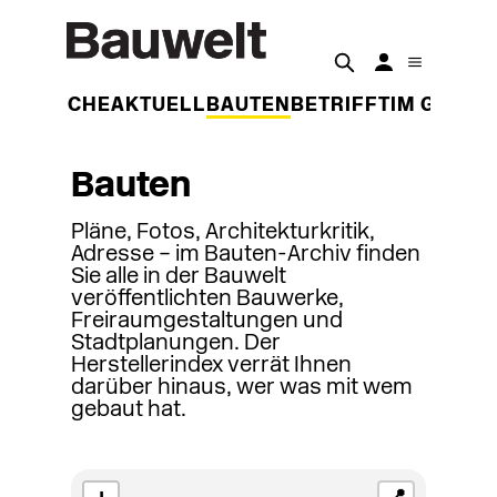
DER WOCHE
AKTUELL
BAUTEN
BETRIFFT
IM GESPR
Bauten
Pläne, Fotos, Architekturkritik,
Adresse – im Bauten-Archiv finden
Sie alle in der Bauwelt
veröffentlichten Bauwerke,
Freiraumgestaltungen und
Stadtplanungen. Der
Herstellerindex verrät Ihnen
darüber hinaus, wer was mit wem
gebaut hat.