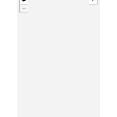
+
📍
−