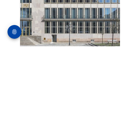
Bauten
06.08.2019
Heimatministerium in
Nürnberg
Das ehemalige Staatsbankgebäude von
Sep Ruf aus dem Jahr 1951 gehört zu den
bedeutenden Zeugnissen der Nürnberger
Nachkriegsmoderne. Nach seiner zweiten
Sanierung wird das Denkmal seit 2014 vom
...
MEHR