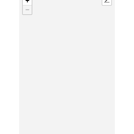
+
📍
−