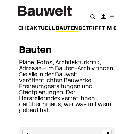
DER WOCHE
AKTUELL
BAUTEN
BETRIFFT
IM GESPR
Bauten
Pläne, Fotos, Architekturkritik,
Adresse – im Bauten-Archiv finden
Sie alle in der Bauwelt
veröffentlichten Bauwerke,
Freiraumgestaltungen und
Stadtplanungen. Der
Herstellerindex verrät Ihnen
darüber hinaus, wer was mit wem
gebaut hat.