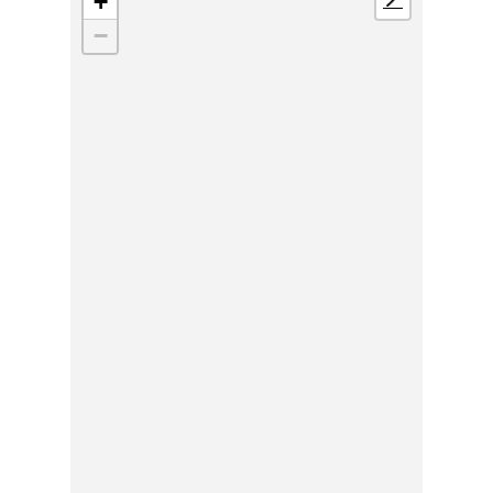
+
📍
−