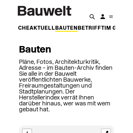
DER WOCHE
AKTUELL
BAUTEN
BETRIFFT
IM GESPR
Bauten
Pläne, Fotos, Architekturkritik,
Adresse – im Bauten-Archiv finden
Sie alle in der Bauwelt
veröffentlichten Bauwerke,
Freiraumgestaltungen und
Stadtplanungen. Der
Herstellerindex verrät Ihnen
darüber hinaus, wer was mit wem
gebaut hat.