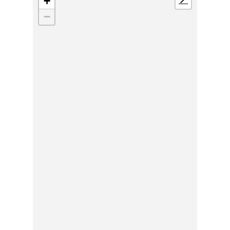
+
📍
−