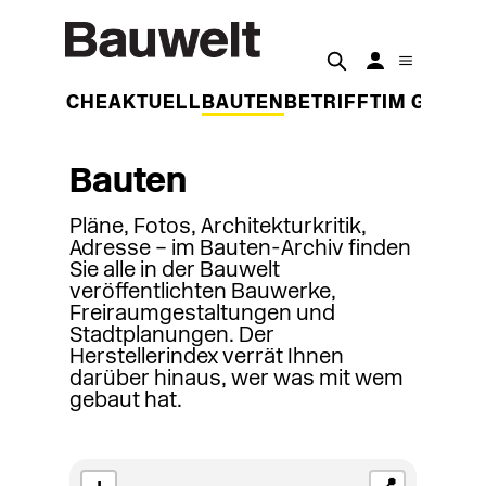
DER WOCHE
AKTUELL
BAUTEN
BETRIFFT
IM GESPR
Bauten
Pläne, Fotos, Architekturkritik,
Adresse – im Bauten-Archiv finden
Sie alle in der Bauwelt
veröffentlichten Bauwerke,
Freiraumgestaltungen und
Stadtplanungen. Der
Herstellerindex verrät Ihnen
darüber hinaus, wer was mit wem
gebaut hat.