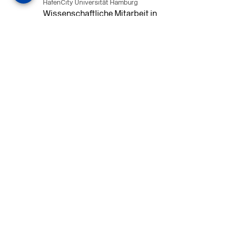
HafenCity Universität Hamburg
Wissenschaftliche Mitarbeit in
Architektur und Städtebaulichem
Entwurf an der HafenCity Universität
Hamburg, 50% Arbeitszeit, 3 Jahre
befristet.
MEHR
in Ahaus (+1 weiterer Standort)
14.07.2026
Architekt (m/w/d) für LPH 1-5 in Ahaus
oder Dortmund
farwickgrote partner Architekten BDA
Stadtplaner PartmbB
Architekt (m/w/d) gesucht: Nachhaltige
Projekte, starkes Team, flexible
Arbeitszeiten und beste
Entwicklungschancen in Ahaus oder
Dortmund
MEHR