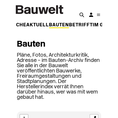
DER WOCHE
AKTUELL
BAUTEN
BETRIFFT
IM GESPR
Bauten
Pläne, Fotos, Architekturkritik,
Adresse – im Bauten-Archiv finden
Sie alle in der Bauwelt
veröffentlichten Bauwerke,
Freiraumgestaltungen und
Stadtplanungen. Der
Herstellerindex verrät Ihnen
darüber hinaus, wer was mit wem
gebaut hat.