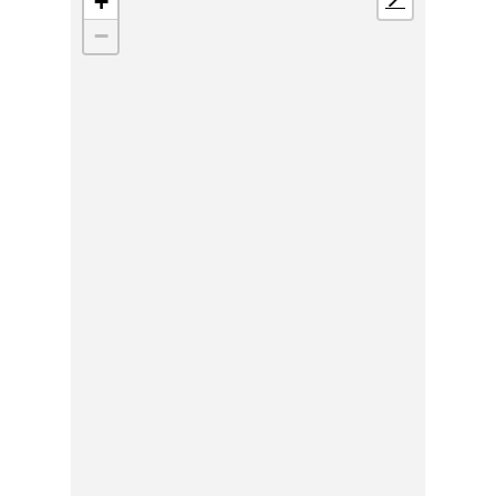
+
📍
−