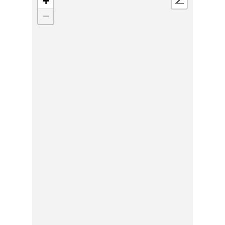
+
📍
−