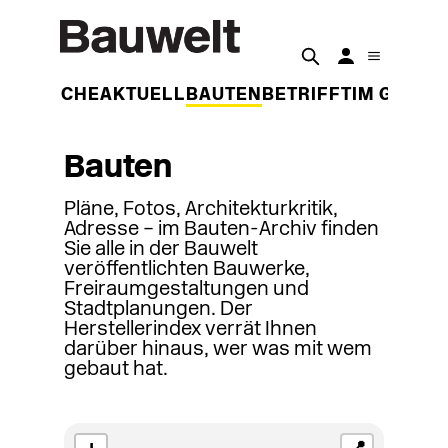
DER WOCHE
AKTUELL
BAUTEN
BETRIFFT
IM GESPR
Bauten
Pläne, Fotos, Architekturkritik,
Adresse – im Bauten-Archiv finden
Sie alle in der Bauwelt
veröffentlichten Bauwerke,
Freiraumgestaltungen und
Stadtplanungen. Der
Herstellerindex verrät Ihnen
darüber hinaus, wer was mit wem
gebaut hat.