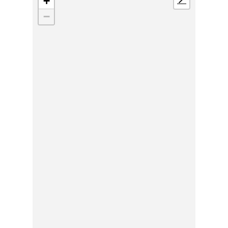
+
📍
−