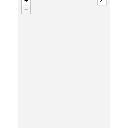
+
📍
−