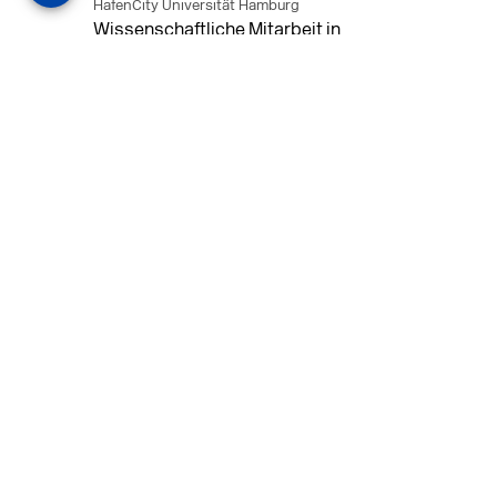
HafenCity Universität Hamburg
Wissenschaftliche Mitarbeit in
Architektur und Städtebaulichem
Entwurf an der HafenCity Universität
Hamburg, 50% Arbeitszeit, 3 Jahre
befristet.
MEHR
in Ahaus (+1 weiterer Standort)
14.07.2026
Architekt (m/w/d) für LPH 1-5 in Ahaus
oder Dortmund
farwickgrote partner Architekten BDA
Stadtplaner PartmbB
Architekt (m/w/d) gesucht: Nachhaltige
Projekte, starkes Team, flexible
Arbeitszeiten und beste
Entwicklungschancen in Ahaus oder
Dortmund
MEHR