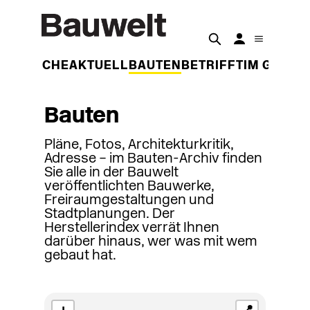
DER WOCHE
AKTUELL
BAUTEN
BETRIFFT
IM GESPR
Bauten
Pläne, Fotos, Architekturkritik,
Adresse – im Bauten-Archiv finden
Sie alle in der Bauwelt
veröffentlichten Bauwerke,
Freiraumgestaltungen und
Stadtplanungen. Der
Herstellerindex verrät Ihnen
darüber hinaus, wer was mit wem
gebaut hat.