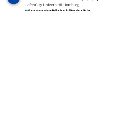
HafenCity Universität Hamburg
Wissenschaftliche Mitarbeit in
Architektur und Städtebaulichem
Entwurf an der HafenCity Universität
Hamburg, 50% Arbeitszeit, 3 Jahre
befristet.
MEHR
in Ahaus (+1 weiterer Standort)
14.07.2026
Architekt (m/w/d) für LPH 1-5 in Ahaus
oder Dortmund
farwickgrote partner Architekten BDA
Stadtplaner PartmbB
Architekt (m/w/d) gesucht: Nachhaltige
Projekte, starkes Team, flexible
Arbeitszeiten und beste
Entwicklungschancen in Ahaus oder
Dortmund
MEHR