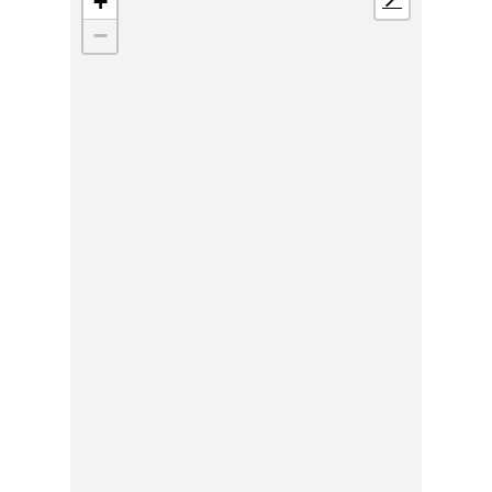
+
📍
−