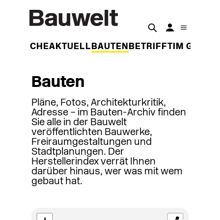
DER WOCHE
AKTUELL
BAUTEN
BETRIFFT
IM GESPR
Bauten
Pläne, Fotos, Architekturkritik,
Adresse – im Bauten-Archiv finden
Sie alle in der Bauwelt
veröffentlichten Bauwerke,
Freiraumgestaltungen und
Stadtplanungen. Der
Herstellerindex verrät Ihnen
darüber hinaus, wer was mit wem
gebaut hat.