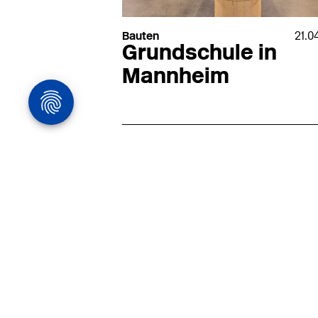
Bauten
21.0
Grundschule in
Mannheim
Architekturstelle
in Hamburg
22.07
Architekt:in (m/w/d) für
entwurfsstarke Ausführungspla
LPH5 in Hamburg
Henke & Partner