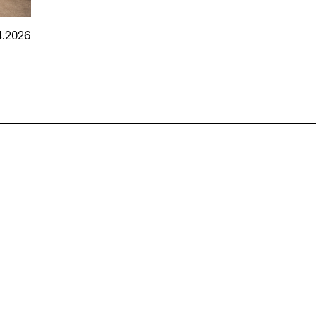
4.2026
nmarkt
.2026
in Hamburg
18.07.2026
in Ahau
Wiss. Mitarbeiter:in – Architektur und
Archi
nung
Städtebaulicher Entwurf (m/w/d)
oder
HafenCity Universität Hamburg
farwick
Wissenschaftliche Mitarbeit in
Stadtp