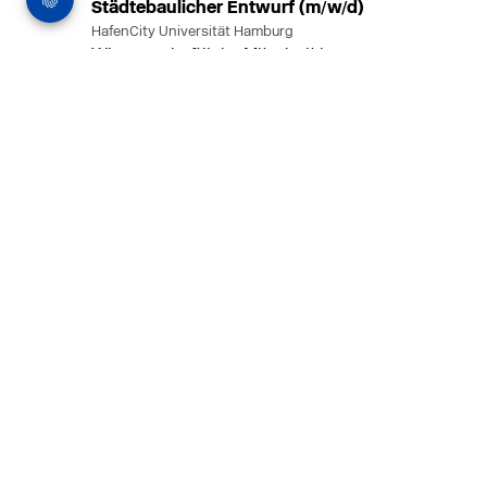
Städtebaulicher Entwurf (m/w/d)
HafenCity Universität Hamburg
Wissenschaftliche Mitarbeit in
Architektur und Städtebaulichem
Entwurf an der HafenCity Universität
Hamburg, 50% Arbeitszeit, 3 Jahre
befristet.
MEHR
in Ahaus (+1 weiterer Standort)
14.07.2026
Architekt (m/w/d) für LPH 1-5 in Ahaus
oder Dortmund
farwickgrote partner Architekten BDA
Stadtplaner PartmbB
Architekt (m/w/d) gesucht: Nachhaltige
Projekte, starkes Team, flexible
Arbeitszeiten und beste
Entwicklungschancen in Ahaus oder
Dortmund
MEHR