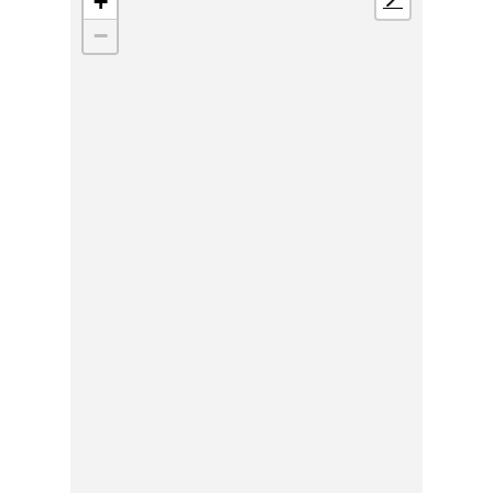
+
📍
−