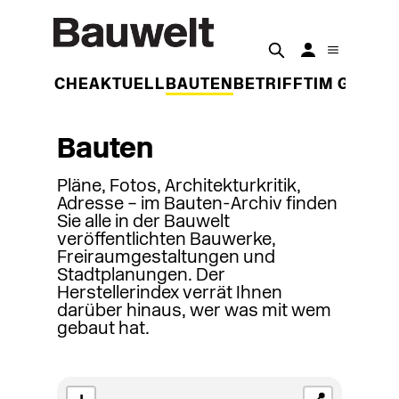
DER WOCHE
AKTUELL
BAUTEN
BETRIFFT
IM GESPR
Bauten
Pläne, Fotos, Architekturkritik,
Adresse – im Bauten-Archiv finden
Sie alle in der Bauwelt
veröffentlichten Bauwerke,
Freiraumgestaltungen und
Stadtplanungen. Der
Herstellerindex verrät Ihnen
darüber hinaus, wer was mit wem
gebaut hat.