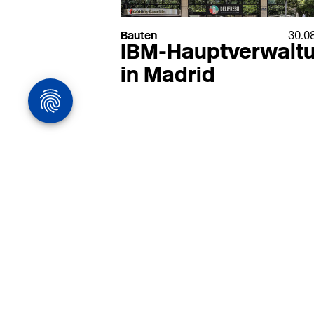
Bauten
30.0
IBM-Hauptverwalt
in Madrid
Architekturstelle
in Hamburg
22.07
Architekt:in (m/w/d) für
entwurfsstarke Ausführungspla
LPH5 in Hamburg
Henke & Partner