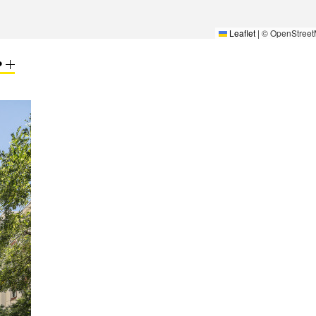
Leaflet
|
© OpenStreet
P