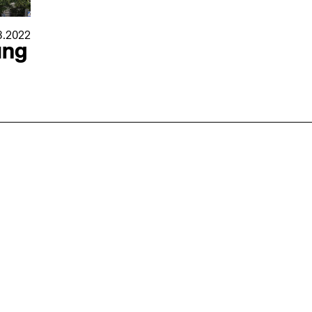
8.2022
ung
nmarkt
.2026
in Hamburg
18.07.2026
in Ahau
Wiss. Mitarbeiter:in – Architektur und
Archi
nung
Städtebaulicher Entwurf (m/w/d)
oder
HafenCity Universität Hamburg
farwick
Wissenschaftliche Mitarbeit in
Stadtp