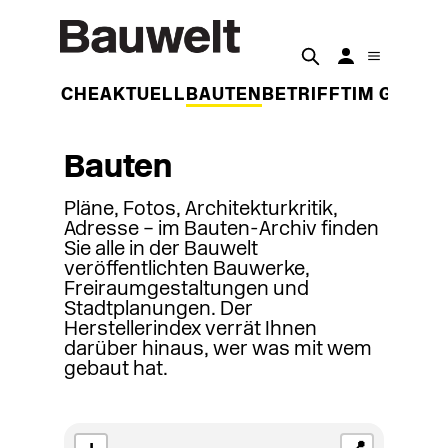
DER WOCHE
AKTUELL
BAUTEN
BETRIFFT
IM GESPR
Bauten
Pläne, Fotos, Architekturkritik,
Adresse – im Bauten-Archiv finden
Sie alle in der Bauwelt
veröffentlichten Bauwerke,
Freiraumgestaltungen und
Stadtplanungen. Der
Herstellerindex verrät Ihnen
darüber hinaus, wer was mit wem
gebaut hat.