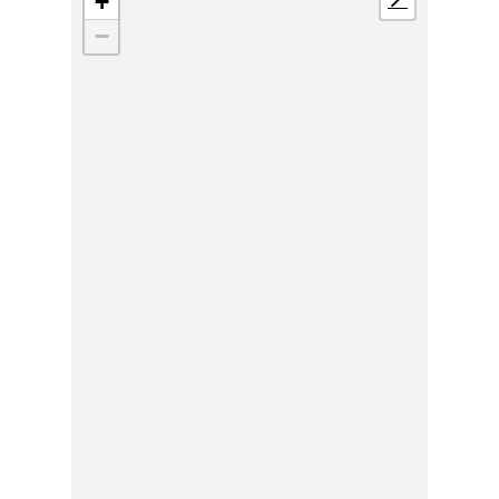
+
📍
−