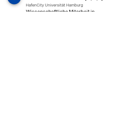
HafenCity Universität Hamburg
Wissenschaftliche Mitarbeit in
Architektur und Städtebaulichem
Entwurf an der HafenCity Universität
Hamburg, 50% Arbeitszeit, 3 Jahre
befristet.
MEHR
in Ahaus (+1 weiterer Standort)
14.07.2026
Architekt (m/w/d) für LPH 1-5 in Ahaus
oder Dortmund
farwickgrote partner Architekten BDA
Stadtplaner PartmbB
Architekt (m/w/d) gesucht: Nachhaltige
Projekte, starkes Team, flexible
Arbeitszeiten und beste
Entwicklungschancen in Ahaus oder
Dortmund
MEHR