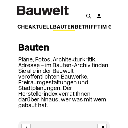
DER WOCHE
AKTUELL
BAUTEN
BETRIFFT
IM GESPR
Bauten
Pläne, Fotos, Architekturkritik,
Adresse – im Bauten-Archiv finden
Sie alle in der Bauwelt
veröffentlichten Bauwerke,
Freiraumgestaltungen und
Stadtplanungen. Der
Herstellerindex verrät Ihnen
darüber hinaus, wer was mit wem
gebaut hat.