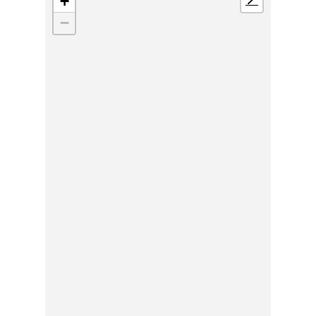
+
📍
−