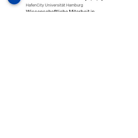
HafenCity Universität Hamburg
Wissenschaftliche Mitarbeit in
Architektur und Städtebaulichem
Entwurf an der HafenCity Universität
Hamburg, 50% Arbeitszeit, 3 Jahre
befristet.
MEHR
in Ahaus (+1 weiterer Standort)
14.07.2026
Architekt (m/w/d) für LPH 1-5 in Ahaus
oder Dortmund
farwickgrote partner Architekten BDA
Stadtplaner PartmbB
Architekt (m/w/d) gesucht: Nachhaltige
Projekte, starkes Team, flexible
Arbeitszeiten und beste
Entwicklungschancen in Ahaus oder
Dortmund
MEHR