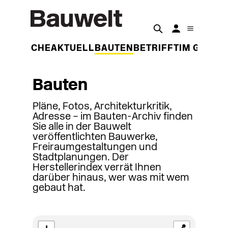
DER WOCHE
AKTUELL
BAUTEN
BETRIFFT
IM GESPR
Bauten
Pläne, Fotos, Architekturkritik,
Adresse – im Bauten-Archiv finden
Sie alle in der Bauwelt
veröffentlichten Bauwerke,
Freiraumgestaltungen und
Stadtplanungen. Der
Herstellerindex verrät Ihnen
darüber hinaus, wer was mit wem
gebaut hat.