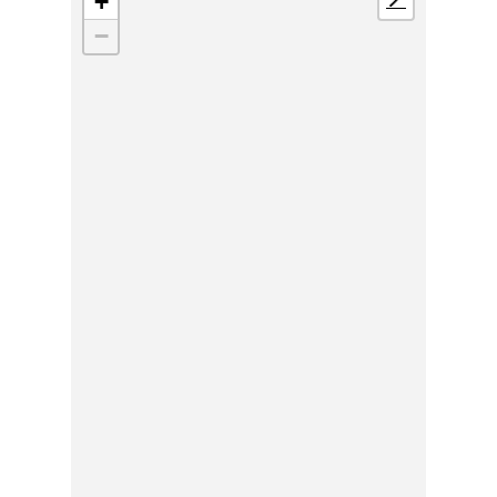
+
📍
−