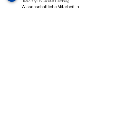
HafenCity Universität Hamburg
Wissenschaftliche Mitarbeit in
Architektur und Städtebaulichem
Entwurf an der HafenCity Universität
Hamburg, 50% Arbeitszeit, 3 Jahre
befristet.
MEHR
in Ahaus (+1 weiterer Standort)
14.07.2026
Architekt (m/w/d) für LPH 1-5 in Ahaus
oder Dortmund
farwickgrote partner Architekten BDA
Stadtplaner PartmbB
Architekt (m/w/d) gesucht: Nachhaltige
Projekte, starkes Team, flexible
Arbeitszeiten und beste
Entwicklungschancen in Ahaus oder
Dortmund
MEHR