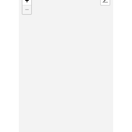
+
📍
−