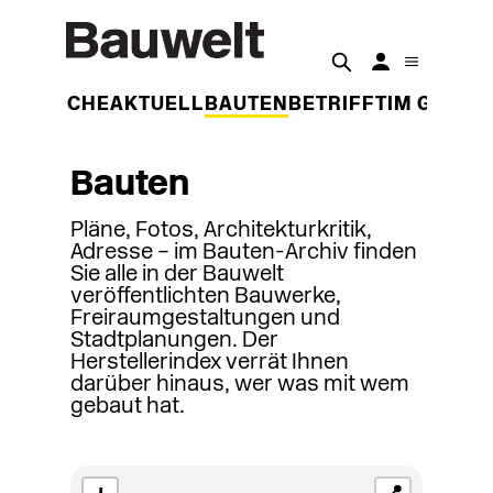
DER WOCHE
AKTUELL
BAUTEN
BETRIFFT
IM GESPR
Bauten
Pläne, Fotos, Architekturkritik,
Adresse – im Bauten-Archiv finden
Sie alle in der Bauwelt
veröffentlichten Bauwerke,
Freiraumgestaltungen und
Stadtplanungen. Der
Herstellerindex verrät Ihnen
darüber hinaus, wer was mit wem
gebaut hat.